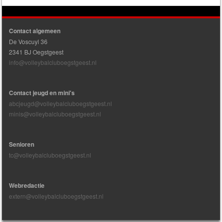
Contact algemeen
De Voscuyl 36
2341 BJ Oegstgeest
info@volleybalcluboegstgeest.nl
Contact jeugd en mini's
abcjeugd@volleybalcluboegstgeest.nl
minis@volleybalcluboegstgeest.nl
Senioren
tc@volleybalcluboegstgeest.nl
Webredactie
extern@volleybalcluboegstgeest.nl