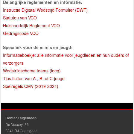
Belangrijke reglementen en informatie:
Instructie Digitaal Wedstrijd Formulier (DWF)
Statuten van VCO
Huishoudelijk Reglement VCO
Gedragscode VCO
Specifiek voor de mini’s en jeugd:
Informatieboekje: alle informatie voor jeugdleden en hun ouders of
verzorgers
Wedstrijdschema teams (leeg)
Tips fluiten van A-, B- of C-jeugd
Spelregels CMV (2019-2024)
Contact algemeen
De Voscuyl 36
2341 BJ Oegstgeest