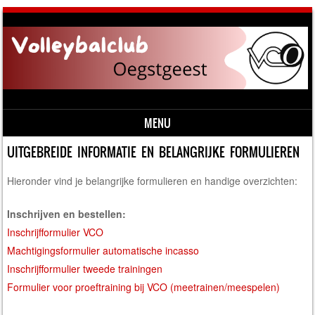
MENU
Skip to content
UITGEBREIDE INFORMATIE EN BELANGRIJKE FORMULIEREN
Hieronder vind je belangrijke formulieren en handige overzichten:
Inschrijven en bestellen:
Inschrijfformulier VCO
Machtigingsformulier automatische incasso
Inschrijfformulier tweede trainingen
Formulier voor proeftraining bij VCO (meetrainen/meespelen)