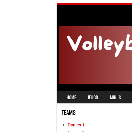
SKIP TO CONTENT
HOME
JEUGD
MINI’S
MENU
TEAMS
Dames 1