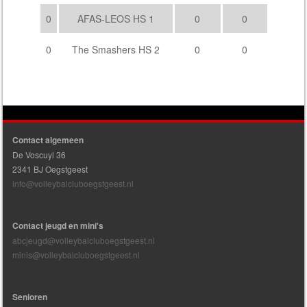
0
AFAS-LEOS HS 1
0
0
0
The Smashers HS 2
0
0
Contact algemeen
De Voscuyl 36
2341 BJ Oegstgeest
info@volleybalcluboegstgeest.nl
Contact jeugd en mini's
abcjeugd@volleybalcluboegstgeest.nl
minis@volleybalcluboegstgeest.nl
Senioren