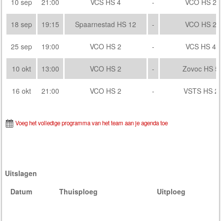
10 sep
21:00
VCS HS 4
-
VCO HS 2
18 sep
19:15
Spaarnestad HS 12
-
VCO HS 2
25 sep
19:00
VCO HS 2
-
VCS HS 4
10 okt
13:00
VCO HS 2
-
Zovoc HS 5
16 okt
21:00
VCO HS 2
-
VSTS HS 2
Voeg het volledige programma van het team aan je agenda toe
Uitslagen
Datum
Thuisploeg
Uitploeg