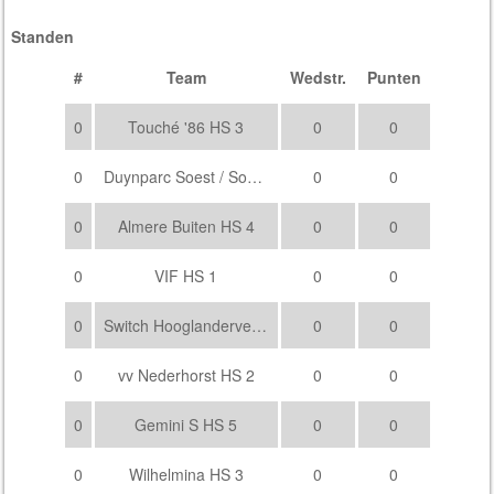
Standen
#
Team
Wedstr.
Punten
0
Touché '86 HS 3
0
0
0
Duynparc Soest / Sovoco HS 4
0
0
0
Almere Buiten HS 4
0
0
0
VIF HS 1
0
0
0
Switch Hooglanderveen HS 4
0
0
0
vv Nederhorst HS 2
0
0
0
Gemini S HS 5
0
0
0
Wilhelmina HS 3
0
0