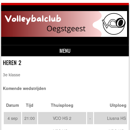
MENU
Skip to content
HEREN 2
3e klasse
Komende wedstrijden
Datum
Tijd
Thuisploeg
Uitploeg
4 sep
21:00
VCO HS 2
-
Liusna HS 2