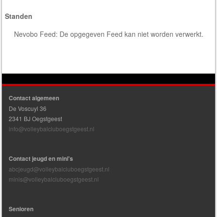
Standen
Nevobo Feed: De opgegeven Feed kan niet worden verwerkt.
Contact algemeen
De Voscuyl 36
2341 BJ Oegstgeest
info@volleybalcluboegstgeest.nl
Contact jeugd en mini's
abcjeugd@volleybalcluboegstgeest.nl
minis@volleybalcluboegstgeest.nl
Senioren