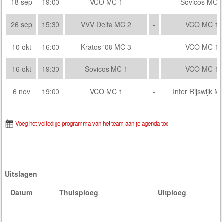
18 sep
19:00
VCO MC 1
-
Sovicos MC 
26 sep
15:30
VVV Delta MC 2
-
VCO MC 1
10 okt
16:00
Kratos '08 MC 3
-
VCO MC 1
16 okt
19:30
Sovicos MC 1
-
VCO MC 1
6 nov
19:00
VCO MC 1
-
Inter Rijswijk M
Voeg het volledige programma van het team aan je agenda toe
Uitslagen
Datum
Thuisploeg
Uitploeg