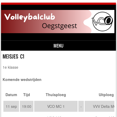
MENU
Skip to content
MEISJES C1
1e klasse
Komende wedstrijden
Datum
Tijd
Thuisploeg
Uitploeg
11 sep
19:00
VCO MC 1
-
VVV Delta MC