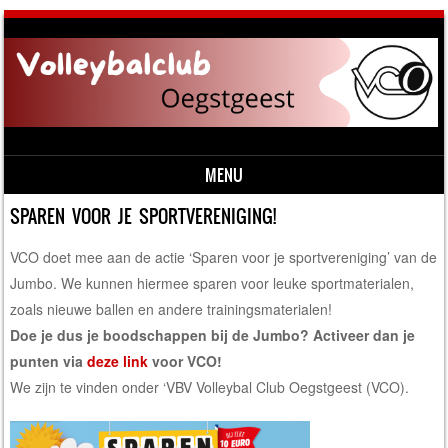
MENU
Skip to content
SPAREN VOOR JE SPORTVERENIGING!
VCO doet mee aan de actie ‘Sparen voor je sportvereniging’ van de
Jumbo. We kunnen hiermee sparen voor leuke sportmaterialen,
zoals nieuwe ballen en andere trainingsmaterialen!
Doe je dus je boodschappen bij de Jumbo? Activeer dan je
punten via
deze link
voor VCO!
We zijn te vinden onder ‘VBV Volleybal Club Oegstgeest (VCO).