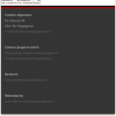
Contact algemeen
De Voscuyl 36
2341 BJ Oegstgeest
info@volleybalcluboegstgeest.nl
Contact jeugd en mini's
abcjeugd@volleybalcluboegstgeest.nl
minis@volleybalcluboegstgeest.nl
Senioren
tc@volleybalcluboegstgeest.nl
Webredactie
extern@volleybalcluboegstgeest.nl