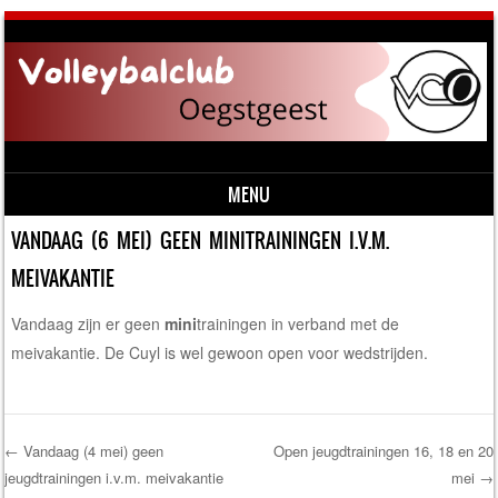
MENU
Skip to content
VANDAAG (6 MEI) GEEN MINITRAININGEN I.V.M.
MEIVAKANTIE
Vandaag zijn er geen
mini
trainingen in verband met de
meivakantie. De Cuyl is wel gewoon open voor wedstrijden.
←
Vandaag (4 mei) geen
Open jeugdtrainingen 16, 18 en 20
jeugdtrainingen i.v.m. meivakantie
mei
→
Post navigation