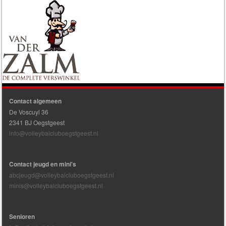
Contact algemeen
De Voscuyl 36
2341 BJ Oegstgeest
info@volleybalcluboegstgeest.nl
Contact jeugd en mini's
abcjeugd@volleybalcluboegstgeest.nl
minis@volleybalcluboegstgeest.nl
Senioren