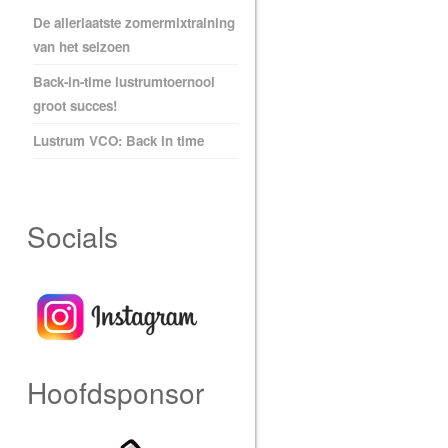
De allerlaatste zomermixtraining
van het seizoen
Back-in-time lustrumtoernooi
groot succes!
Lustrum VCO: Back in time
Socials
Hoofdsponsor