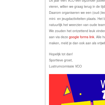
Dit jaar viert VCO een bijzonder jubil
vieren, willen we graag terug in de ti
Daarom organiseren we een (oud-)lede
mini- en jeugdactiviteiten plaats. Het
natuurlijk het weerzien van oude tea
We zouden het ontzettend leuk vinden 
aan via deze
google forms link
. Alle 
maken, meld je dan ook aan als vrijwil
Hopelijk tot dan!
Sportieve groet,
Lustrumcomissie VCO