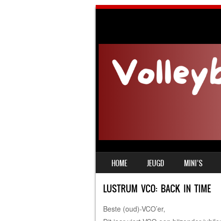
SKIP TO CONTENT
HOME
JEUGD
MINI’S
MENU
LUSTRUM VCO: BACK IN TIME
Beste (oud)-VCO’er,