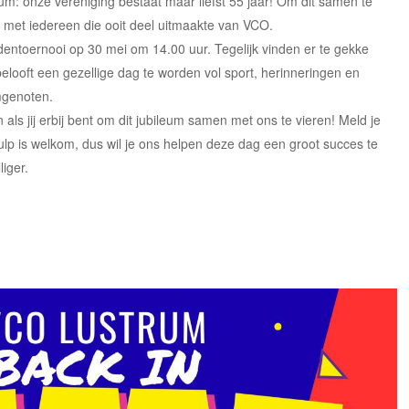
eum: onze vereniging bestaat maar liefst 55 jaar! Om dit samen te
jd met iedereen die ooit deel uitmaakte van VCO.
ntoernooi op 30 mei om 14.00 uur. Tegelijk vinden er te gekke
 belooft een gezellige dag te worden vol sport, herinneringen en
mgenoten.
als jij erbij bent om dit jubileum samen met ons te vieren! Meld je
hulp is welkom, dus wil je ons helpen deze dag een groot succes te
liger.