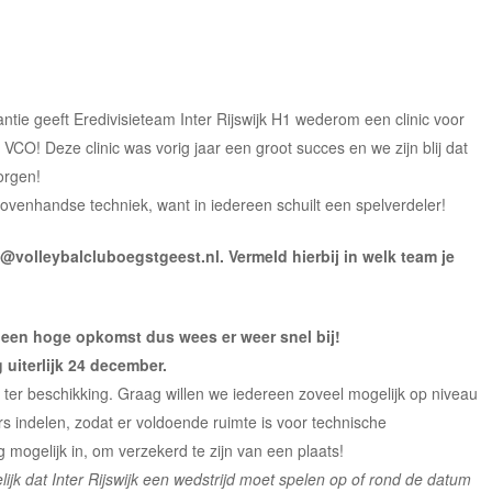
antie geeft Eredivisieteam Inter Rijswijk H1 wederom een clinic voor
VCO! Deze clinic was vorig jaar een groot succes en we zijn blij dat
zorgen!
 bovenhandse techniek, want in iedereen schuilt een spelverdeler!
ie@volleybalcluboegstgeest.nl. Verm
eld hierbij in welk team je
 een hoge opkomst dus wees er weer snel bij!
uiterlijk 24 december.
 ter beschikking. Graag willen we iedereen zoveel mogelijk op niveau
ers indelen, zodat er voldoende ruimte is voor technische
g mogelijk in, om verzekerd te zijn van een plaats!
lijk dat Inter Rijswijk een wedstrijd moet spelen op of rond de datum