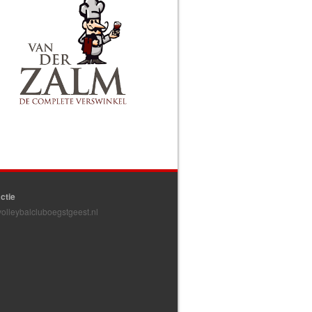
ctie
olleybalcluboegstgeest.nl