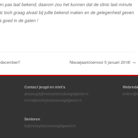
en pas laat bekend; daarom zou het kunnen dat de clinic last-minute
ic toch graag alvast bij jullie bekend maken en de gelegenheid geven
s goed in de gaten !
 december!!
Nieuwjaarstoernooi 5 januari 2018!
→
Contact jeugd en mini's
Webreda
abcjeugd@volleybalcluboegstgeest.nl
extern@v
minis@volleybalcluboegstgeest.nl
Senioren
tc@volleybalcluboegstgeest.nl