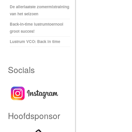
De allerlaatste zomermixtraining
van het seizoen
Back-in-time lustrumtoernooi
groot succes!
Lustrum VCO: Back in time
Socials
Hoofdsponsor