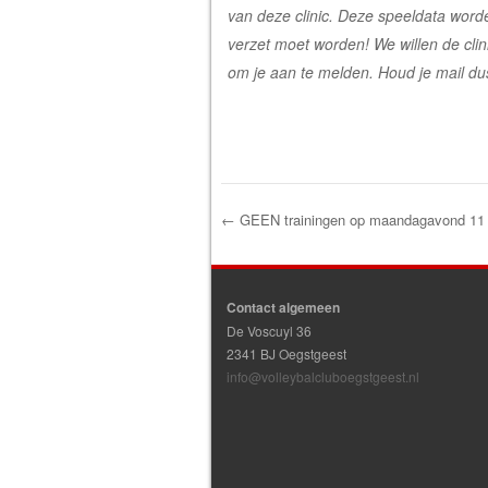
van deze clinic. Deze speeldata word
verzet moet worden! We willen de clin
om je aan te melden. Houd je mail du
←
GEEN trainingen op maandagavond 11
Post navigation
Contact algemeen
De Voscuyl 36
2341 BJ Oegstgeest
info@volleybalcluboegstgeest.nl