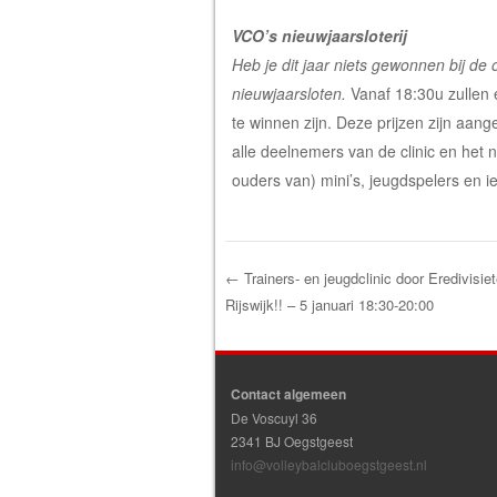
VCO’s nieuwjaarsloterij
Heb je dit jaar niets gewonnen bij de
nieuwjaarsloten.
Vanaf 18:30u zullen 
te winnen zijn. Deze prijzen zijn aan
alle deelnemers van de clinic en het 
ouders van) mini’s, jeugdspelers en i
←
Trainers- en jeugdclinic door Eredivisie
Rijswijk!! – 5 januari 18:30-20:00
Post navigation
Contact algemeen
De Voscuyl 36
2341 BJ Oegstgeest
info@volleybalcluboegstgeest.nl