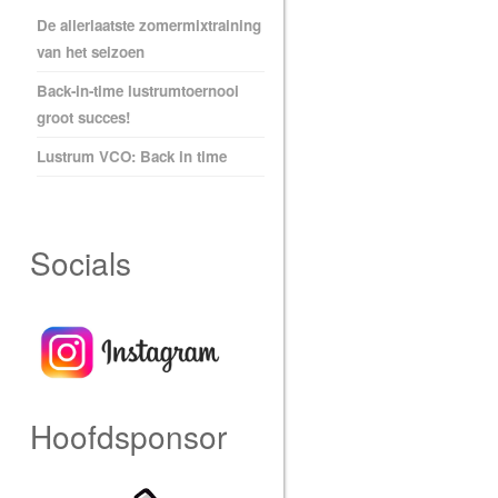
De allerlaatste zomermixtraining
van het seizoen
Back-in-time lustrumtoernooi
groot succes!
Lustrum VCO: Back in time
Socials
Hoofdsponsor