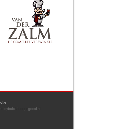
ctie
olleybalcluboegstgeest.nl