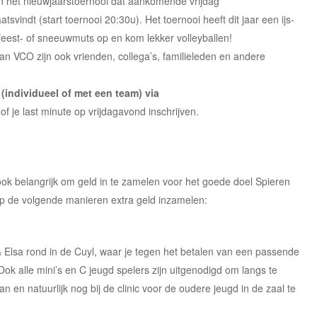
aan het nieuwjaarstoernooi dat aankomende vrijdag
atsvindt (start toernooi 20:30u). Het toernooi heeft dit jaar een ijs-
feest- of sneeuwmuts op en kom lekker volleyballen!
an VCO zijn ook vrienden, collega’s, familieleden en andere
(individueel of met een team) via
of je last minute op vrijdagavond inschrijven.
 ook belangrijk om geld in te zamelen voor het goede doel Spieren
 op de volgende manieren extra geld inzamelen:
Elsa rond in de Cuyl, waar je tegen het betalen van een passende
k alle mini’s en C jeugd spelers zijn uitgenodigd om langs te
 en natuurlijk nog bij de clinic voor de oudere jeugd in de zaal te