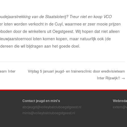
 oudejaarstrekking van de Staatsloterij? Treur niet en koop VCO
er loten worden verkocht in de Cuyl, waarmee er zeer mooie prijzen
geboden door de winkeliers uit Oegstgeest. Wij hopen dat niet alleen
nieuwjaarstoernooi loten komen kopen, maar natuurlijk ook (de
edereen die wil bijdragen aan het goede doel.
team Inter
Vrijdag 5 januari jeugd- en trainersclinic door eredivisieteam
Inter Rijswijk!!
→
Contact jeugd en mini's
Webreda
abcjeugd@volleybalcluboegstgeest.nl
extern@v
minis@volleybalcluboegstgeest.nl