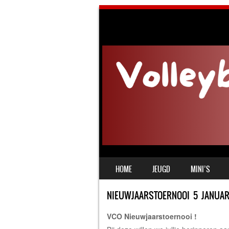
SKIP TO CONTENT
HOME
JEUGD
MINI’S
MENU
NIEUWJAARSTOERNOOI 5 JANUARI
VCO Nieuwjaarstoernooi !